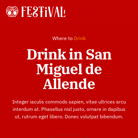
Skip
to
Tog
content
Navi
Home
Where to
Drink
Drink in San
About
Miguel de
Allende
History
Gallery
Integer iaculis commodo sapien, vitae ultrices arcu
interdum at. Phasellus nisl justo, ornare in dapibus
ut, rutrum eget libero. Donec volutpat bibendum.
Shop