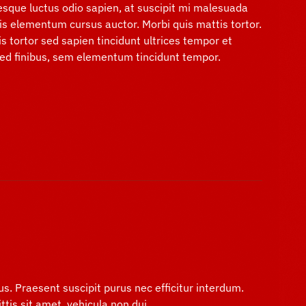
esque luctus odio sapien, at suscipit mi malesuada
is elementum cursus auctor. Morbi quis mattis tortor.
is tortor sed sapien tincidunt ultrices tempor et
 Sed finibus, sem elementum tincidunt tempor.
us. Praesent suscipit purus nec efficitur interdum.
tis sit amet, vehicula non dui.