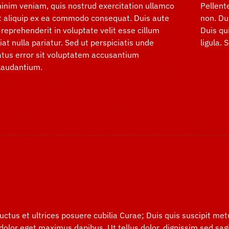
inim veniam, quis nostrud exercitation ullamco
Pellent
 ut aliquip ex ea commodo consequat. Duis aute
non. Du
n reprehenderit in voluptate velit esse cillum
Duis qu
iat nulla pariatur. Sed ut perspiciatis unde
ligula.
atus error sit voluptatem accusantium
laudantium.
uctus et ultrices posuere cubilia Curae; Duis quis suscipit met
lor eget maximus dapibus. Ut tellus dolor, dignissim sed sagit