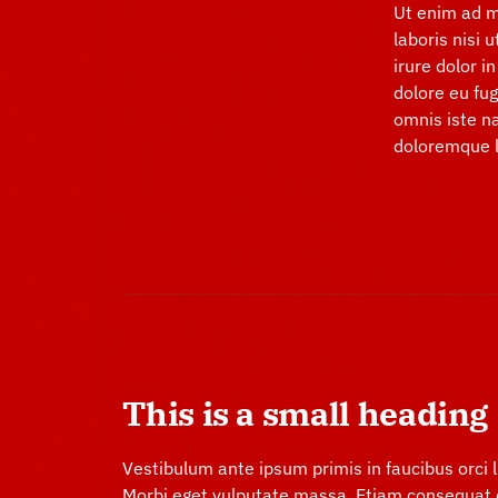
Ut enim ad m
laboris nisi
irure dolor i
dolore eu fug
omnis iste n
doloremque 
This is a small heading
Vestibulum ante ipsum primis in faucibus orci l
Morbi eget vulputate massa. Etiam consequat do