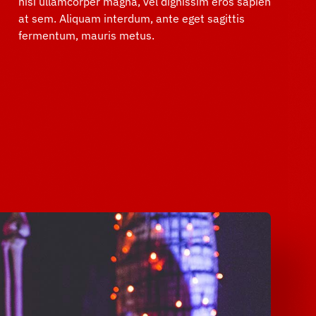
nisi ullamcorper magna, vel dignissim eros sapien
at sem. Aliquam interdum, ante eget sagittis
fermentum, mauris metus.